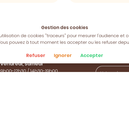
Gestion des cookies
'utilisation de cookies "traceurs" pour mesurer l'audience et o
Horaires d'ouverture :
Restez infor
. Vous pouvez à tout moment les accepter ou les refuser dep
Lundi
: Fermé
Tenez vous in
Refuser
Ignorer
Accepter
Mardi, Mercredi, Jeudi,
dernières offr
Vendredi, Samedi
9h00-12h30 / 14h30-19h00
Dimanche Fermé
Les Dimanches de fête, je
serai ouverte de 9h30 à 12h30
sauf fête des mères de 8h à
13h.
Rejoignez-nous