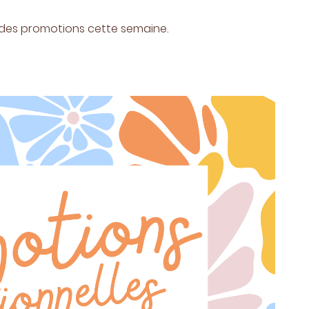
des promotions cette semaine.
tions
ez vous
ription
.