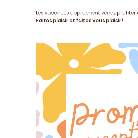
Code Captcha

Les vacances approchent venez profiter 
Faites plaisir et faites vous plaisir!
Rafraîchir le captcha

En cochant cette case, vous consentez à recevoir nos proposi
commerciales à l'adresse email indiqué ci-dessus. Vous pouv
désinscrire à tout moment en utilisant
le formulaire de désinsc
INSCRIPTION