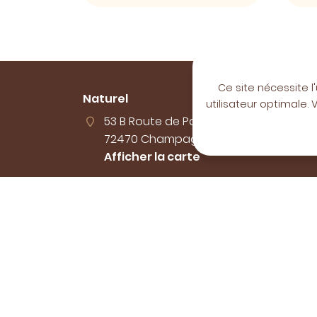
Ce site nécessite l
Naturel
utilisateur optimale
53 B Route de Paris
72470 Champagné
Afficher la carte
06 26 36 60 52