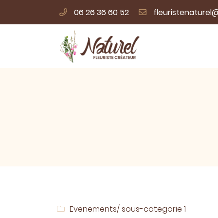
06 26 36 60 52
53 B Route de Paris
72470 Champagné
06 26 36 60 52
Adresse email de réception

Evenements
/ sous-categorie 1
