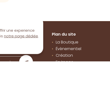
ffrir une experience
més
Plan du site
uis
notre page dédiée
.
formés de nos
La Boutique
es et actualités
Évènementiel
Création
En Image
Avis
Actualités
Contact