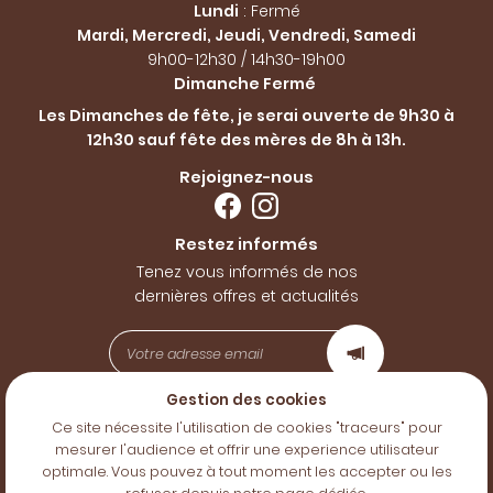
Lundi
: Fermé
Mardi, Mercredi, Jeudi, Vendredi, Samedi
9h00-12h30 / 14h30-19h00
Dimanche Fermé
Les Dimanches de fête, je serai ouverte de 9h30 à
12h30 sauf fête des mères de 8h à 13h.
Rejoignez-nous
Restez informés
Tenez vous informés de nos
dernières offres et actualités
Gestion des cookies
Mentions Légales
Ce site nécessite l'utilisation de cookies "traceurs" pour
Conditions générales d'utilisation
mesurer l'audience et offrir une experience utilisateur
Politique de confidentialité
optimale. Vous pouvez à tout moment les accepter ou les
Gestion des cookies