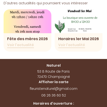
D'autres actualités qui pourraient vous intéresser
Création
En Image
Restez info
Avis
INSCRIPTION NEW
Actualités
Fête des mères 2026
Horaires 1er Mai 2026
Contact
Voir l'actualité
Voir l'actualité
Rejoignez-nou
Naturel
53 B Route de Paris
72470 Champagné
Afficher la carte
06 26 36 60 52
Horaires d'ouverture :