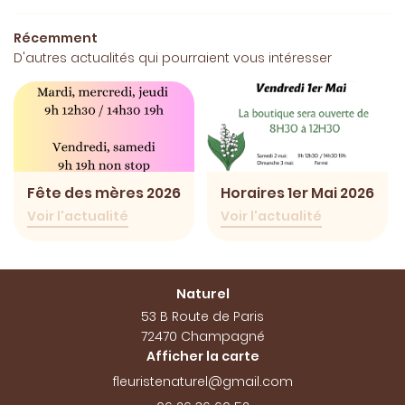
vènementiel
Récemment
Création
D'autres actualités qui pourraient vous intéresser
En Image
Restez info
Avis
INSCRIPTION NEW
Actualités
Contact
Fête des mères 2026
Horaires 1er Mai 2026
Voir l'actualité
Voir l'actualité
Rejoignez-nou
Naturel
53 B Route de Paris
72470 Champagné
Afficher la carte