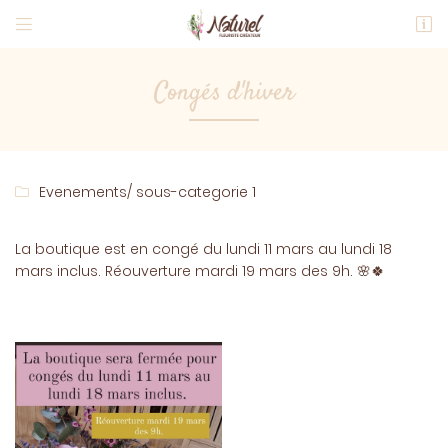


53 B Route de Paris
72470 Champagné
Congés d'hiver
06 26 36 60 52
Evenements
/ sous-categorie 1

La boutique est en congé du lundi 11 mars au lundi 18
mars inclus. Réouverture mardi 19 mars des 9h. 🌸🍀
Adresse email de réception

Code Captcha

Rafraîchir le captcha
